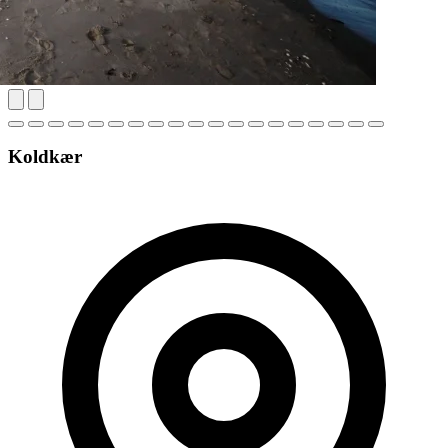
Koldkær